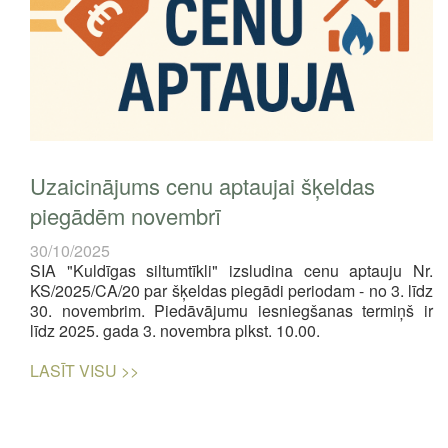
Uzaicinājums cenu aptaujai šķeldas
piegādēm novembrī
30/10/2025
SIA "Kuldīgas siltumtīkli" izsludina cenu aptauju Nr.
KS/2025/CA/20 par šķeldas piegādi periodam - no 3. līdz
30. novembrim. Piedāvājumu iesniegšanas termiņš ir
līdz 2025. gada 3. novembra plkst. 10.00.
LASĪT VISU >>