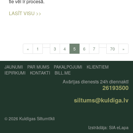
tie vēl ir procesā.
LASĪT VISU >>
«
1
3
4
5
6
7
70
»
JAUNUMI
PAR MUMS
PAKALPOJUMI
KLIENTIEM
IEPIRKUMI
KONTAKTI
BILL.ME
Avārijas dienests 24h diennaktī
26193500
siltums@kuldiga.lv
© 2026
Kuldīgas Siltumtīkli
Izstrādāja:
SIA eLapa