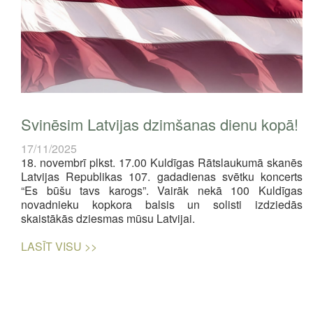
Svinēsim Latvijas dzimšanas dienu kopā!
17/11/2025
18. novembrī plkst. 17.00 Kuldīgas Rātslaukumā skanēs
Latvijas Republikas 107. gadadienas svētku koncerts
“Es būšu tavs karogs”. Vairāk nekā 100 Kuldīgas
novadnieku kopkora balsis un solisti izdziedās
skaistākās dziesmas mūsu Latvijai.
LASĪT VISU >>