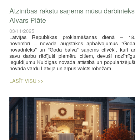
Atzinības rakstu saņems mūsu darbinieks
Aivars Plāte
03/11/2025
Latvijas Republikas proklamēšanas dienā – 18.
novembrī – novada augstākos apbalvojumus “Goda
novadnieks” un “Goda balva” saņems cilvēki, kuri ar
savu darbu rādījuši piemēru citiem, devuši nozīmīgu
ieguldījumu Kuldīgas novada attīstībā un popularizējuši
novada vārdu Latvijā un ārpus valsts robežām.
LASĪT VISU >>