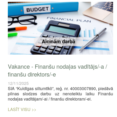
Vakance - Finanšu nodaļas vadītājs/-a /
finanšu direktors/-e
12/11/2025
SIA “Kuldīgas siltumtīkli”, reģ. nr. 40003007890, piedāvā
pilnas slodzes darbu uz nenoteiktu laiku Finanšu
nodaļas vadītājam/-ai / finanšu direktoram/-ei.
LASĪT VISU >>