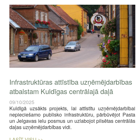
Infrastruktūras attīstība uzņēmējdarbības
atbalstam Kuldīgas centrālajā daļā
09/10/2025
Kuldīgā uzsākts projekts, lai attīstītu uzņēmējdarbībai
nepieciešamo publisko infrastruktūru, pārbūvējot Pasta
un Jelgavas ielu posmus un uzlabojot pilsētas centrālās
daļas uzņēmējdarbības vidi.
LASĪT VISU >>