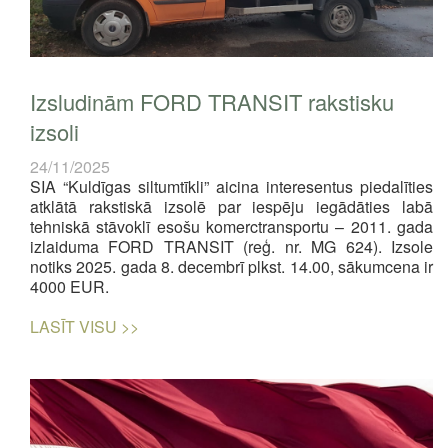
Izsludinām FORD TRANSIT rakstisku
izsoli
24/11/2025
SIA “Kuldīgas siltumtīkli” aicina interesentus piedalīties
atklātā rakstiskā izsolē par iespēju iegādāties labā
tehniskā stāvoklī esošu komerctransportu – 2011. gada
izlaiduma FORD TRANSIT (reģ. nr. MG 624). Izsole
notiks 2025. gada 8. decembrī plkst. 14.00, sākumcena ir
4000 EUR.
LASĪT VISU >>