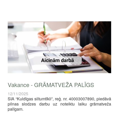
Vakance - GRĀMATVEŽA PALĪGS
12/11/2025
SIA “Kuldīgas siltumtīkli”, reģ. nr. 40003007890, piedāvā
pilnas slodzes darbu uz noteiktu laiku grāmatveža
palīgam.