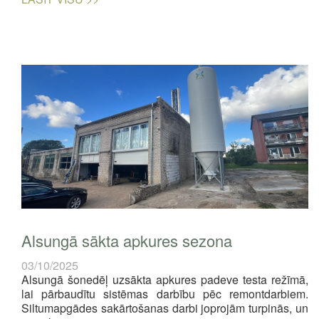
Alsungā sākta apkures sezona
03/10/2025
Alsungā šonedēļ uzsākta apkures padeve testa režīmā,
lai pārbaudītu sistēmas darbību pēc remontdarbiem.
Siltumapgādes sakārtošanas darbi joprojām turpinās, un