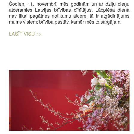
Šodien, 11. novembrī, mēs godinām un ar dziļu cieņu
atceramies Latvijas brīvības cīnītājus. Lāčplēša diena
nav tikai pagātnes notikumu atcere, tā ir atgādinājums
mums visiem: brīvība pastāv, kamēr mēs to sargājam.
LASĪT VISU >>