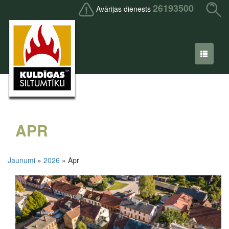
26193500
Avārijas dienests
APR
Jaunumi
»
2026
» Apr