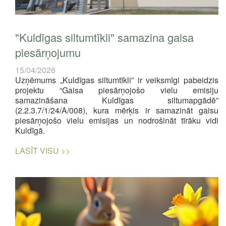
"Kuldīgas siltumtīkli" samazina gaisa
piesārņojumu
15/04/2026
Uzņēmums „Kuldīgas siltumtīkli” ir veiksmīgi pabeidzis
projektu “Gaisa piesārņojošo vielu emisiju
samazināšana Kuldīgas siltumapgādē”
(2.2.3.7/1/24/A/008), kura mērķis ir samazināt gaisu
piesārņojošo vielu emisijas un nodrošināt tīrāku vidi
Kuldīgā.
LASĪT VISU >>