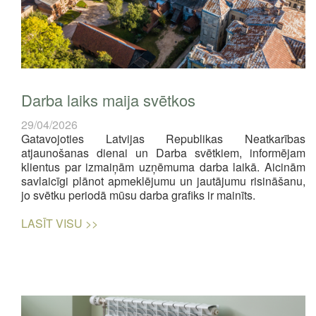
Darba laiks maija svētkos
29/04/2026
Gatavojoties Latvijas Republikas Neatkarības
atjaunošanas dienai un Darba svētkiem, informējam
klientus par izmaiņām uzņēmuma darba laikā. Aicinām
savlaicīgi plānot apmeklējumu un jautājumu risināšanu,
jo svētku periodā mūsu darba grafiks ir mainīts.
LASĪT VISU >>