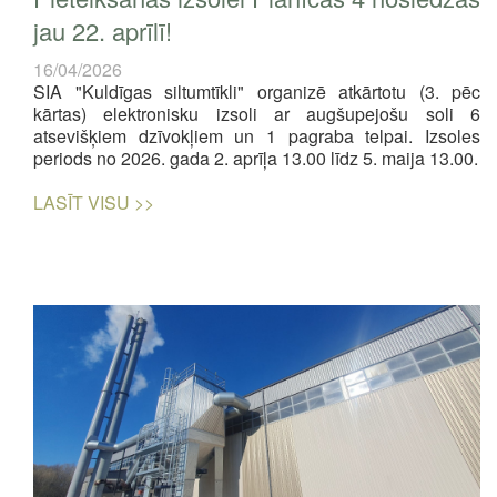
jau 22. aprīlī!
16/04/2026
SIA "Kuldīgas siltumtīkli" organizē atkārtotu (3. pēc
kārtas) elektronisku izsoli ar augšupejošu soli 6
atsevišķiem dzīvokļiem un 1 pagraba telpai. Izsoles
periods no 2026. gada 2. aprīļa 13.00 līdz 5. maija 13.00.
LASĪT VISU >>