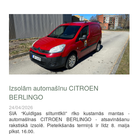
Izsolām automašīnu CITROEN
BERLINGO
24/04/2026
SIA “Kuldīgas siltumtīkli” rīko kustamās mantas -
automašīnas CITROEN BERLINGO - atsavināšanu
rakstiskā izsolē.
Pieteikšanās termiņš ir
līdz 8. maija
plkst. 16.00.