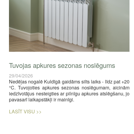
Tuvojas apkures sezonas noslēgums
29/04/2026
Nedēļas nogalē Kuldīgā gaidāms silts laiks - līdz pat +20
°C. Tuvojoties apkures sezonas noslēgumam, aicinām
iedzīvotājus nesteigties ar pilnīgu apkures atslēgšanu, jo
pavasarī laikapstākļi ir mainīgi.
LASĪT VISU >>