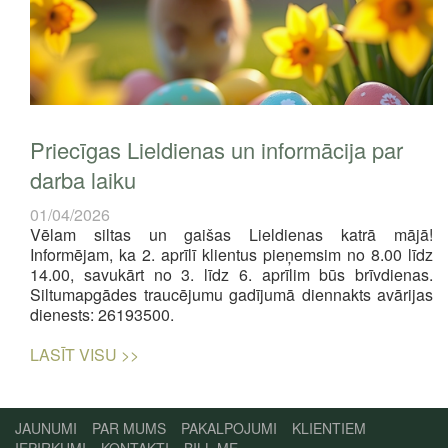
Priecīgas Lieldienas un informācija par
darba laiku
01/04/2026
Vēlam siltas un gaišas Lieldienas katrā mājā!
Informējam, ka 2. aprīlī klientus pieņemsim no 8.00 līdz
14.00, savukārt no 3. līdz 6. aprīlim būs brīvdienas.
Siltumapgādes traucējumu gadījumā diennakts avārijas
dienests: 26193500.
LASĪT VISU >>
JAUNUMI
PAR MUMS
PAKALPOJUMI
KLIENTIEM