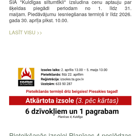
SIA "Kuldīgas siltumtīkli" izsludina cenu aptauju par
šķeldas piegādi periodam no 1. līdz 31.
maijam.
Piedāvājumu iesniegšanas termiņš ir līdz 2026.
gada 30. aprīļa plkst. 10.00.
LASĪT VISU >>
Pieteikšanās izsolei Planīcas 4 noslēdzas