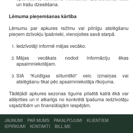
un trašu dzesēšana.
Lēmuma pieņemšanas kārtība
Lēmumu par apkures režīmu vai pilnīgu atslēgšanu
pieņem dzīvokļu īpašnieki, vienojoties savā starpā.
Iedzīvotāji informē mājas vecāko.
Mājas vecākais nodod informāciju ēkas
apsaimniekotājam.
SIA “Kuldīgas siltumtīkli” veic izmaiņas vai
atslēgšanu tikai pēc apsaimniekotāja rīkojuma.
Tādējādi apkures sezonas ilgums pilsētā katrā ēkā var
atšķirties un ir atkarīgs no konkrētā īpašuma iedzīvotāju
vajadzībām un finansiālajām iespējām.
JAUNUMI
PAR MUMS
PAKALPOJUMI
KLIENTIEM
IEPIRKUMI
KONTAKTI
BILL.ME