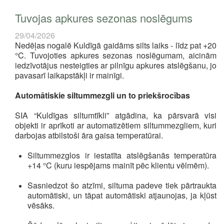
Tuvojas apkures sezonas noslēgums
29/04/2026
Nedēļas nogalē Kuldīgā gaidāms silts laiks - līdz pat +20
°C. Tuvojoties apkures sezonas noslēgumam, aicinām
iedzīvotājus nesteigties ar pilnīgu apkures atslēgšanu, jo
pavasarī laikapstākļi ir mainīgi.
Automātiskie siltummezgli un to priekšrocības
SIA “Kuldīgas siltumtīkli” atgādina, ka pārsvarā visi
objekti ir aprīkoti ar automatizētiem siltummezgliem, kuri
darbojas atbilstoši āra gaisa temperatūrai.
Siltummezglos ir iestatīta atslēgšanās temperatūra
+14 °C (kuru iespējams mainīt pēc klientu vēlmēm).
Sasniedzot šo atzīmi, siltuma padeve tiek pārtraukta
automātiski, un tāpat automātiski atjaunojas, ja kļūst
vēsāks.