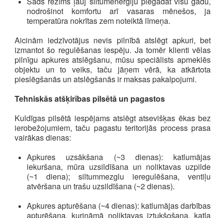
Šāds režīms ļauj siltumenerģiju piegādāt visu gadu,
nodrošinot komfortu arī vasaras mēnešos, ja
temperatūra nokrītas zem noteiktā līmeņa.
Aicinām iedzīvotājus nevis pilnībā atslēgt apkuri, bet
izmantot šo regulēšanas iespēju. Ja tomēr klienti vēlas
pilnīgu apkures atslēgšanu, mūsu speciālists apmeklēs
objektu un to veiks, taču jāņem vērā, ka atkārtota
pieslēgšanās un atslēgšanās ir maksas pakalpojumi.
Tehniskās atšķirības pilsētā un pagastos
Kuldīgas pilsētā iespējams atslēgt atsevišķas ēkas bez
ierobežojumiem, taču pagastu teritorijās process prasa
vairākas dienas:
Apkures uzsākšana (~3 dienas): katlumājas
iekuršana, mūra uzsildīšana un noliktavas uzpilde
(~1 diena); siltummezglu ieregulēšana, ventiļu
atvēršana un trašu uzsildīšana (~2 dienas).
Apkures apturēšana (~4 dienas): katlumājas darbības
apturēšana, kurināmā noliktavas iztukšošana, katla