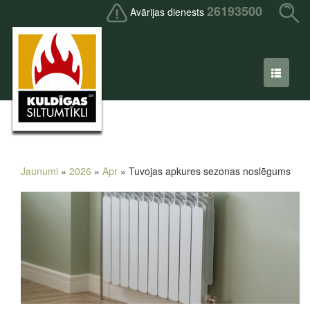
26193500
Avārijas dienests
Jaunumi
»
2026
»
Apr
» Tuvojas apkures sezonas noslēgums