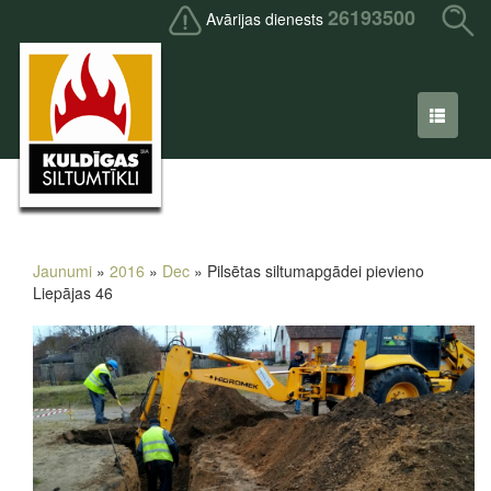
26193500
Avārijas dienests
Jaunumi
»
2016
»
Dec
» Pilsētas siltumapgādei pievieno
Liepājas 46