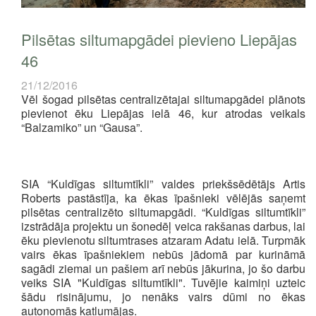
Pilsētas siltumapgādei pievieno Liepājas
46
21/12/2016
Vēl šogad pilsētas centralizētajai siltumapgādei plānots
pievienot ēku Liepājas ielā 46, kur atrodas
veikals
“Balzamiko” un “Gausa”.
SIA “Kuldīgas siltumtīkli” valdes priekšsēdētājs Artis
Roberts pastāstīja, ka
ēkas īpašnieki vēlējās saņemt
pilsētas centralizēto siltumapgādi.
“Kuldīgas siltumtīkli”
izstrādāja projektu un šonedēļ veica rakšanas darbus, lai
ēku pievienotu siltumtrases atzaram Adatu ielā. Turpmāk
vairs ēkas īpašniekiem nebūs jādomā par kurināmā
sagādi ziemai un pašiem arī nebūs jākurina, jo šo darbu
veiks SIA "Kuldīgas siltumtīkli". Tuvējie kaimiņi uzteic
šādu risinājumu, jo nenāks vairs dūmi no ēkas
autonomās katlumājas.