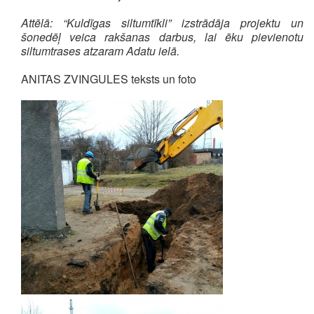
Attēlā: “Kuldīgas siltumtīkli” izstrādāja projektu un
šonedēļ veica rakšanas darbus, lai ēku pievienotu
siltumtrases atzaram Adatu ielā.
ANITAS ZVINGULES teksts un foto