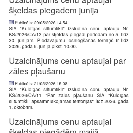
šķeldas piegādēm jūnijā
Publicēts: 29/05/2026 14:54
SIA "Kuldīgas siltumtīkli" izsludina cenu aptauju Nr.
KS/2026/CA/13 par šķeldas piegādi periodam no 5. līdz
30. jūnijam.
Piedāvājumu iesniegšanas termiņš ir līdz
2026. gada 5. jūnija plkst. 10.00.
Uzaicinājums cenu aptaujai par
zāles pļaušanu
Publicēts: 21/05/2026 15:08
SIA "Kuldīgas siltumtīkli" izsludina cenu aptauju Nr.
KS/2026/CA/11 "P
ar zāles pļaušanu SIA “Kuldīgas
siltumtīkli” apsaimniekojamās teritorijās" līdz 2026. gada
1. oktobrim.
Uzaicinājums cenu aptaujai
šķeldas piegādēm maijā