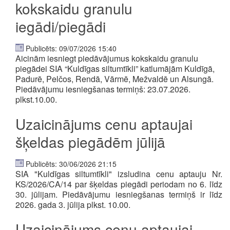
kokskaidu granulu
iegādi/piegādi
Publicēts: 09/07/2026 15:40
Aicinām iesniegt piedāvājumus kokskaidu granulu
piegādei SIA “Kuldīgas siltumtīkli” katlumājām Kuldīgā,
Padurē, Pelčos, Rendā, Vārmē, Mežvaldē un Alsungā.
Piedāvājumu iesniegšanas termiņš: 23.07.2026.
plkst.10.00.
Uzaicinājums cenu aptaujai
šķeldas piegādēm jūlijā
Publicēts: 30/06/2026 21:15
SIA "Kuldīgas siltumtīkli" izsludina cenu aptauju
Nr.
KS/2026/CA/14 par šķeldas piegādi periodam no 6. līdz
30. jūlijam.
Piedāvājumu iesniegšanas termiņš ir līdz
2026. gada 3. jūlija plkst. 10.00.
Uzaicinājums cenu aptaujai