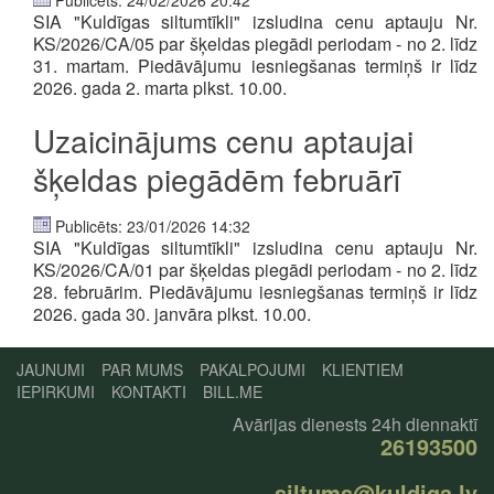
Publicēts: 24/02/2026 20:42
SIA "Kuldīgas siltumtīkli" izsludina cenu aptauju
Nr.
KS/2026/CA/05 par šķeldas piegādi periodam - no 2. līdz
31. martam. Piedāvājumu iesniegšanas termiņš ir līdz
2026. gada 2. marta plkst. 10.00.
Uzaicinājums cenu aptaujai
šķeldas piegādēm februārī
Publicēts: 23/01/2026 14:32
SIA "Kuldīgas siltumtīkli" izsludina cenu aptauju Nr.
KS/2026/CA/01 par šķeldas piegādi periodam - no 2. līdz
28. februārim. Piedāvājumu iesniegšanas termiņš ir līdz
2026. gada 30. janvāra plkst. 10.00.
JAUNUMI
PAR MUMS
PAKALPOJUMI
KLIENTIEM
IEPIRKUMI
KONTAKTI
BILL.ME
Avārijas dienests 24h diennaktī
26193500
siltums@kuldiga.lv