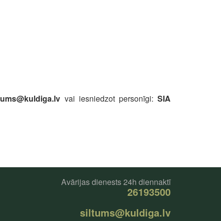
ltums@kuldiga.lv
vai iesniedzot personīgi:
SIA
Avārijas dienests 24h diennaktī
26193500
siltums@kuldiga.lv