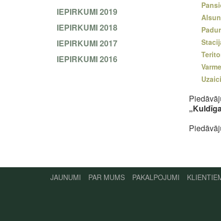
Pansi
IEPIRKUMI 2019
Alsun
IEPIRKUMI 2018
Padur
Stacij
IEPIRKUMI 2017
Terit
IEPIRKUMI 2016
Varme
Uzaic
Piedāvāj
„Kuldīga
Piedāvāj
JAUNUMI
PAR MUMS
PAKALPOJUMI
KLIENTIE