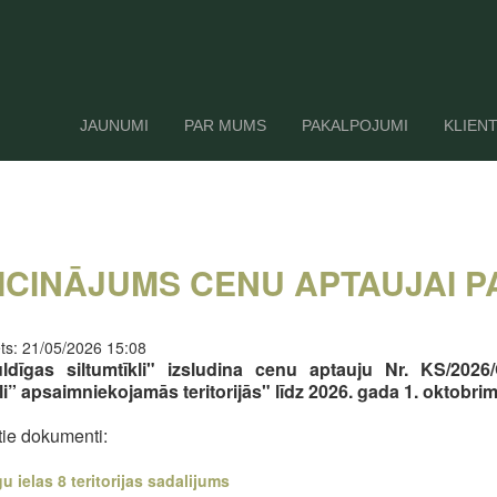
JAUNUMI
PAR MUMS
PAKALPOJUMI
KLIEN
ICINĀJUMS CENU APTAUJAI 
ts: 21/05/2026 15:08
ldīgas siltumtīkli" izsludina cenu aptauju Nr. KS/2026
kli” apsaimniekojamās teritorijās" līdz 2026. gada 1. oktobrim
tie dokumenti:
u ielas 8 teritorijas sadalijums