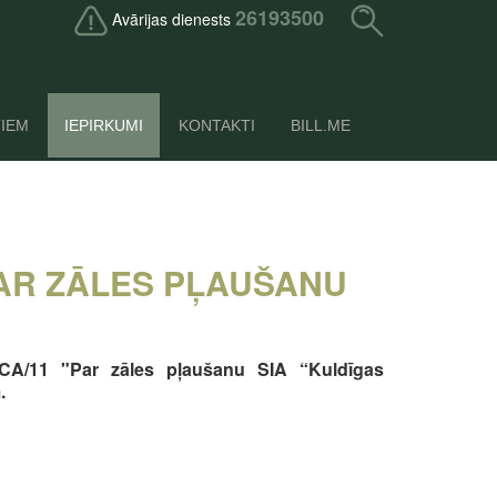
26193500
Avārijas dienests
TIEM
IEPIRKUMI
KONTAKTI
BILL.ME
PAR ZĀLES PĻAUŠANU
/CA/11 "P
ar zāles pļaušanu SIA “Kuldīgas
.