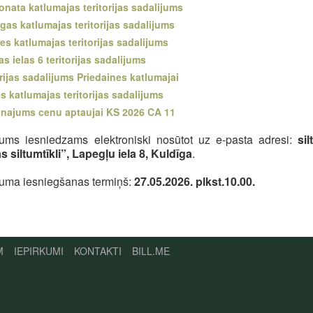
onata katlumajas teritorijas sadalijums
gas katlumajas teritorijas sadalijums
es katlumajas teritorijas sadalijums
as ielas 6 teritorijas sadalijums
orijas sadalijums Priedaines katlumajai
s katlumajas teritorijas sadalijums
inajums cenu aptaujai KS 2026 CA 11
ums iesniedzams elektroniski nosūtot uz e-pasta adresi:
si
s siltumtīkli”, Lapegļu iela 8, Kuldīga
.
uma iesniegšanas termiņš:
27.05.2026. plkst.10.00.
M
IEPIRKUMI
KONTAKTI
BILL.ME