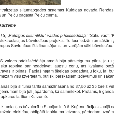
centralizētās siltumapgādes sistēmas Kuldīgas novada Rend
un Pelču pagasta Pelču ciemā.
 Kurzemē
 „Kuldīgas siltumtīklu” valdes priekšsēdētājs:
“Sāku vadīt “K
lektrostacijas būvniecības projekts. To iesniedzām un sākām gai
Eiropas Savienības līdzfinansējums, un varējām sākt būvniecību.
KS valdes priekšsēdētāja amatā bija pārsteigumu pilns, jo 
 tika iepirkta par neadekvāti augstu cenu, tās kvalitāte bie
 kravas ir pilnas. Paplašinājām šķeldas piegādātāju loku, lai
mazām visu izvērtējām, būtiski pārskatījām izdevumus un sak
šanās bija siltuma tarifa samazināšana no 37,50 uz 35 toreiz vē
zņēmumam bija ļoti jāpārdomā, kā saimniekot. Protams, ir ganda
apkures tarifiem Kurzemē.
rostacijas būvniecību Stacijas ielā 6. Koģenerācijas stacijā s
 Saražoto elektrību, obligātā iepirkuma ietvaros, pārdodam uz