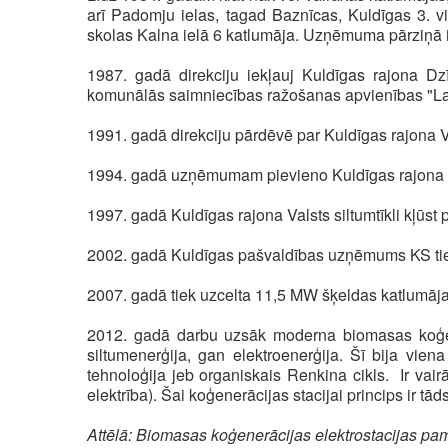
arī Padomju ielas, tagad Baznīcas, Kuldīgas 3. v
skolas Kalna ielā 6 katlumāja. Uzņēmuma pārziņā i
1987. gadā direkciju iekļauj Kuldīgas rajona D
komunālās saimniecības ražošanas apvienības "Lat
1991. gadā direkciju pārdēvē par Kuldīgas rajona 
1994. gadā uzņēmumam pievieno Kuldīgas rajona 
1997. gadā Kuldīgas rajona Valsts siltumtīkli kļūst
2002. gadā Kuldīgas pašvaldības uzņēmums KS tiek r
2007. gadā tiek uzcelta 11,5 MW šķeldas katlumāja
2012. gadā darbu uzsāk moderna biomasas koģenerā
siltumenerģija, gan elektroenerģija. Šī bija vi
tehnoloģija jeb organiskais Renkina cikls. Ir vair
elektrība). Šai koģenerācijas stacijai princips ir tā
Attēlā: Biomasas koģenerācijas elektrostacijas p