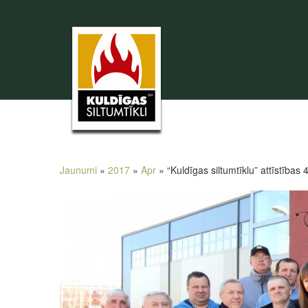
Jaunumi
»
2017
»
Apr
» “Kuldīgas siltumtīklu” attīstības 