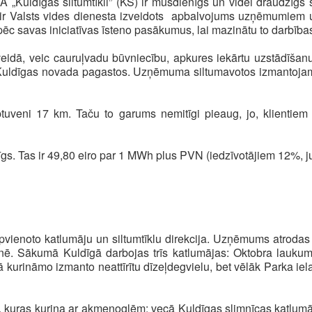
A „Kuldīgas siltumtīkli” (KS) ir mūsdienīgs un videi draudzīg
 ir Valsts vides dienesta izveidots apbalvojums uzņēmumiem 
pēc savas iniciatīvas īsteno pasākumus, lai mazinātu to darbības
idā, veic cauruļvadu būvniecību, apkures iekārtu uzstādīšanu
 Kuldīgas novada pagastos. Uzņēmuma siltumavotos izmantojami
ptuveni 17 km. Taču to garums nemitīgi pieaug, jo, klientiem
nīgs. Tas ir 49,80 eiro par 1 MWh plus PVN (iedzīvotājiem 12%,
Apvienoto katlumāju un siltumtīklu direkcija. Uzņēmums atrodas
. Sākumā Kuldīgā darbojas trīs katlumājas: Oktobra laukumā
ā kurināmo izmanto neattīrītu dīzeļdegvielu, bet vēlāk Parka ie
, kuras kurina ar akmeņoglēm: vecā Kuldīgas slimnīcas katlumā