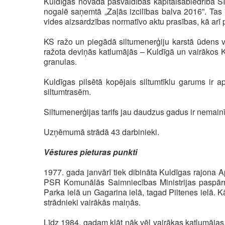
Kuldīgas novada pašvaldības kapitālsabiedrība SI
nogalē saņemtā „Zaļās izcilības balva 2016”. Tas
vides aizsardzības normatīvo aktu prasības, kā arī 
KS ražo un piegādā siltumenerģiju karstā ūdens ve
ražota deviņās katlumājās – Kuldīgā un vairākos
granulas.
Kuldīgas pilsētā kopējais siltumtīklu garums ir a
siltumtrasēm.
Siltumenerģijas tarifs jau daudzus gadus ir nemai
Uzņēmumā strādā 43 darbinieki.
Vēstures pieturas punkti
1977. gada janvārī tiek dibināta Kuldīgas rajona 
PSR Komunālās Saimniecības Ministrijas paspārnē
Parka ielā un Gagarina ielā, tagad Piltenes ielā. K
strādnieki vairākās maiņās.
Līdz 1984. gadam klāt nāk vēl vairākas katlumājas