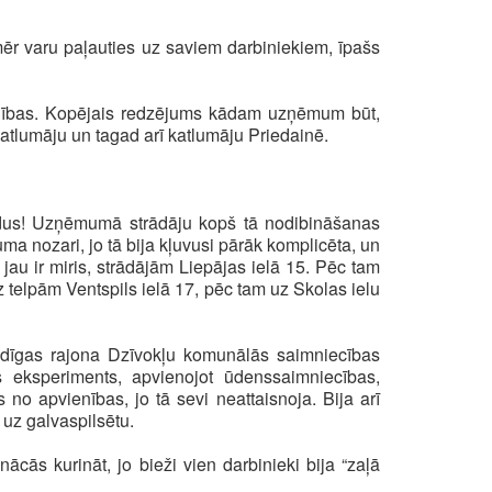
mēr varu paļauties uz saviem darbiniekiem, īpašs
valdības. Kopējais redzējums kādam uzņēmum būt,
katlumāju un tagad arī katlumāju Priedainē.
dus! Uzņēmumā strādāju kopš tā nodibināšanas
uma nozari, jo tā bija kļuvusi pārāk komplicēta, un
 jau ir miris, strādājām Liepājas ielā 15. Pēc tam
 telpām Ventspils ielā 17, pēc tam uz Skolas ielu
uldīgas rajona Dzīvokļu komunālās saimniecības
s eksperiments, apvienojot ūdenssaimniecības,
 no apvienības, jo tā sevi neattaisnoja. Bija arī
 uz galvaspilsētu.
ācās kurināt, jo bieži vien darbinieki bija “zaļā