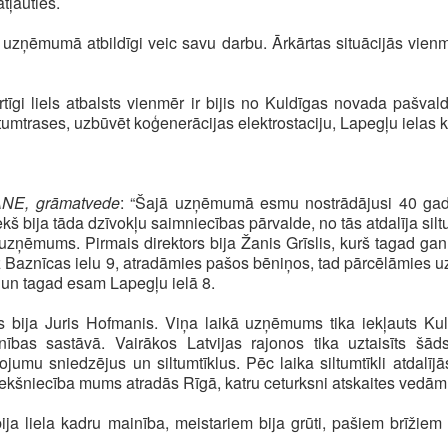
tļauties.
s uzņēmumā atbildīgi veic savu darbu. Ārkārtas situācijās vien
rtīgi liels atbalsts vienmēr ir bijis no Kuldīgas novada paš
iltumtrases, uzbūvēt koģenerācijas elektrostaciju, Lapegļu ielas 
NE, grāmatvede
: “Šajā uzņēmumā esmu nostrādājusi 40 ga
kš bija tāda dzīvokļu saimniecības pārvalde, no tās atdalīja silt
s uzņēmums. Pirmais direktors bija Žanis Grīslis, kurš tagad gan
z Baznīcas ielu 9, atradāmies pašos bēniņos, tad pārcēlāmies uz
4 un tagad esam Lapegļu ielā 8.
ks bija Juris Hofmanis. Viņa laikā uzņēmums tika iekļauts K
ības sastāvā. Vairākos Latvijas rajonos tika uztaisīts šād
umu sniedzējus un siltumtīklus. Pēc laika siltumtīkli atdalījās
priekšniecība mums atradās Rīgā, katru ceturksni atskaites vedām
ja liela kadru mainība, meistariem bija grūti, pašiem brīžiem n