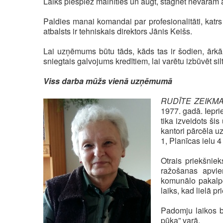
Laiks piespiež mainīties un augt, stagnēt nevaram a
Paldies manai komandai par profesionalitāti, katr
atbalsts ir tehniskais direktors Jānis Keišs.
Lai uzņēmums būtu tāds, kāds tas ir šodien, ārkā
sniegtais galvojums kredītiem, lai varētu izbūvēt s
Viss darba mūžs vienā uzņēmumā
RUDĪTE ZEIKMA
1977. gadā. Ieprie
tika izveidots ši
kantori pārcēla u
1, Planīcas ielu 
Otrais priekšnie
ražošanas apvien
komunālo pakalpoj
laiks, kad lielā 
Padomju laikos bi
pūķa” varā.