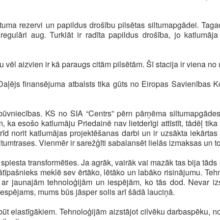
ltuma rezervi un papildus drošību pilsētas siltumapgādei. Taga
regulāri aug. Turklāt ir radīta papildus drošība, jo katlumā
 vēl aizvien ir kā paraugs citām pilsētām. Šī stacija ir viena n
Daļējs finansējuma atbalsts tika gūts no Eiropas Savienības Koh
 būvniecības. KS no SIA “Centrs” pērn pārņēma siltumapgād
m, ka esošo katlumāju Priedainē nav lietderīgi attīstīt, tādēļ 
brīd norit katlumājas projektēšanas darbi un ir uzsākta iekārt
tumtrases. Vienmēr ir sarežģīti sabalansēt lielās izmaksas un to,
piesta transformēties. Ja agrāk, vairāk vai mazāk tas bija tāds 
ātīpašnieks meklē sev ērtāko, lētāko un labāko risinājumu. Tehn
 ar jaunajām tehnoloģijām un iespējām, ko tās dod. Nevar izs
. Iespējams, mums būs jāsper solis arī šādā lauciņā.
t elastīgākiem. Tehnoloģijām aizstājot cilvēku darbaspēku, n