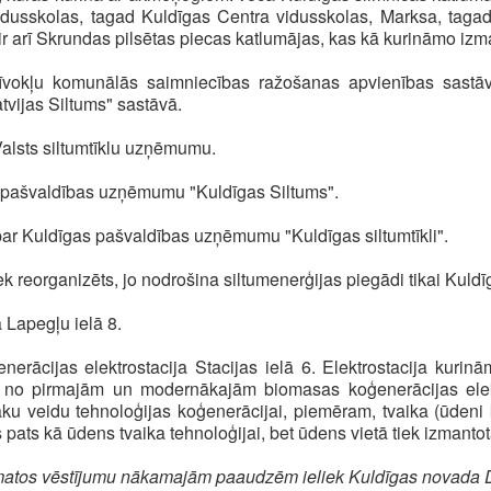
idusskolas, tagad Kuldīgas Centra vidusskolas, Marksa, taga
r arī Skrundas pilsētas piecas katlumājas, kas kā kurināmo iz
zīvokļu komunālās saimniecības ražošanas apvienības sastā
vijas Siltums" sastāvā.
Valsts siltumtīklu uzņēmumu.
pašvaldības uzņēmumu "Kuldīgas Siltums".
 par Kuldīgas pašvaldības uzņēmumu "Kuldīgas siltumtīkli".
eorganizēts, jo nodrošina siltumenerģijas piegādi tikai Kuldīg
 Lapegļu ielā 8.
cijas elektrostacija Stacijas ielā 6. Elektrostacija kurinām
ena no pirmajām un modernākajām biomasas koģenerācijas elekt
āku veidu tehnoloģijas koģenerācijai, piemēram, tvaika (ūdeni k
ds pats kā ūdens tvaika tehnoloģijai, bet ūdens vietā tiek izmantot
amatos vēstījumu nākamajām paaudzēm ieliek Kuldīgas novada 