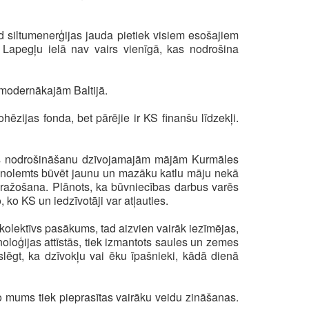
d siltumenerģijas jauda pietiek visiem esošajiem
ja Lapegļu ielā nav vairs vienīgā, kas nodrošina
o modernākajām Baltijā.
ēzijas fonda, bet pārējie ir KS finanšu līdzekļi.
es nodrošināšanu dzīvojamajām mājām Kurmāles
tika nolemts būvēt jaunu un mazāku katlu māju nekā
as ražošana. Plānots, ka būvniecības darbus varēs
 ko KS un iedzīvotāji var atļauties.
kolektīvs pasākums, tad aizvien vairāk iezīmējas,
oloģijas attīstās, tiek izmantots saules un zemes
lēgt, ka dzīvokļu vai ēku īpašnieki, kādā dienā
o mums tiek pieprasītas vairāku veidu zināšanas.