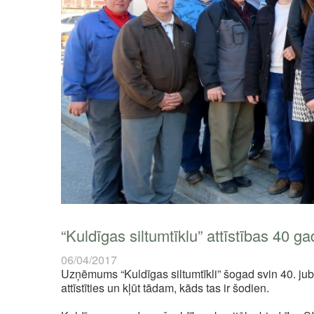
“Kuldīgas siltumtīklu” attīstības 40 ga
06/04/2017
Uzņēmums “Kuldīgas siltumtīkli” šogad svin 40. jub
attīstīties un kļūt tādam, kāds tas ir šodien.