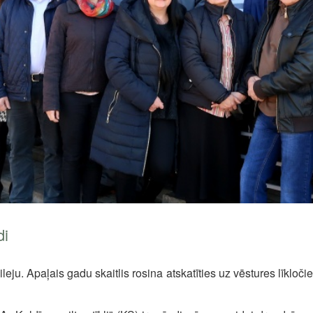
di
ileju. Apaļais gadu skaitlis rosina atskatīties uz vēstures līkl