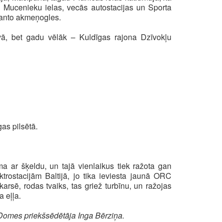
d Mucenieku ielas, vecās autostacijas un Sporta
manto akmeņogles.
vā, bet gadu vēlāk – Kuldīgas rajona Dzīvokļu
as pilsētā.
a ar šķeldu, un tajā vienlaikus tiek ražota gan
rostacijām Baltijā, jo tika ieviesta jaunā ORC
arsē, rodas tvaiks, tas griež turbīnu, un ražojas
a eļļa.
Domes priekšsēdētāja Inga Bērziņa.