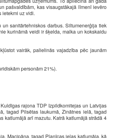
s siltumapgādes uzņēmums. To apliecina arī gada
un pašvaldībām, kas visaugstākajā līmenī ievēro
 ietekmi uz vidi.
 un sanitārtehniskos darbus. Siltumenerģija tiek
e kurināmā veidi ir šķelda, malka un kokskaidu
 kļūstot vairāk, palielinās vajadzība pēc jaunām
 juridiskām personām 21%).
 Kuldīgas rajona TDP Izpildkomitejas un Latvijas
, tagad Pilsētas laukumā, Zinātnes ielā, tagad
las katlumājā arī mazutu. Katrā katlumājā strādā 4
ja, Macipāna, tagad Planīcas ielas katlumāja, kā