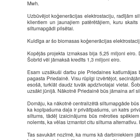
Mwh.
Uzbūvējot koģenerācijas elektrostaciju, radījām si
klientiem un jaunajiem patērētājiem, kuru skaits 
siltumapgādi pilsētai.
Kuldīga ar šo biomasas koģenerācijas elektrostaciju
Kopējās projekta izmaksas bija 5,25 miljoni eiro. 
Šobrīd vēl jāmaksā kredīts 1,3 miljoni eiro.
Esam uzsākuši darbu pie Priedaines katlumājas
pagasta Priedainē. Visu rūpīgi izvērtējot, secinājā
esošā, turklāt daudz tuvāk apdzīvotajai vietai. Šo
uzsākt jūnijā. Nākotnē Priedainē būs jāmaina arī sil
Domāju, ka nākotnē centralizētā siltumapgāde būs s
ka kopīpašuma daļa ir privātīpašums, un katrs priv
siltums, tādēļ izaicinājums būs mēroties spēkiem
nolemts, ka vēlas izmantot citu siltuma alternatīvu
Tas savukārt nozīmē, ka mums kā darbiniekiem jābū