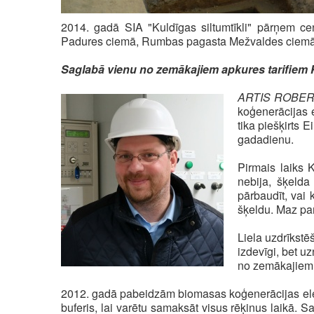
2014. gadā SIA "Kuldīgas siltumtīkli" pārņem 
Padures ciemā, Rumbas pagasta Mežvaldes ciemā 
Saglabā vienu no zemākajiem apkures tarifiem
ARTIS ROBERTS,
koģenerācijas e
tika piešķirts 
gadadienu.
Pirmais laiks 
nebija, šķelda
pārbaudīt, vai
šķeldu. Maz pa
Liela uzdrīkstē
izdevīgi, bet u
no zemākajiem 
2012. gadā pabeidzām biomasas koģenerācijas elekt
buferis, lai varētu samaksāt visus rēķinus laikā.