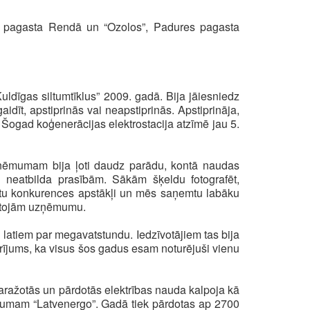
as pagasta Rendā un “Ozolos”, Padures pagasta
uldīgas siltumtīklus” 2009. gadā. Bija jāiesniedz
dīt, apstiprinās vai neapstiprinās. Apstiprināja,
 Šogad koģenerācijas elektrostacija atzīmē jau 5.
uzņēmumam bija ļoti daudz parādu, kontā naudas
ži neatbilda prasībām. Sākām šķeldu fotografēt,
 būtu konkurences apstākļi un mēs saņemtu labāku
ārtojām uzņēmumu.
l latiem par megavatstundu. Iedzīvotājiem tas bija
rījums, ka visus šos gadus esam noturējuši vienu
aražotās un pārdotās elektrības nauda kalpoja kā
ņēmumam “Latvenergo”. Gadā tiek pārdotas ap 2700