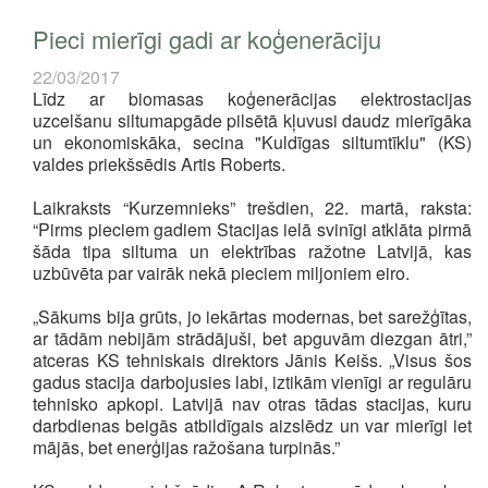
Pieci mierīgi gadi ar koģenerāciju
22/03/2017
Līdz ar biomasas koģenerācijas elektrostacijas
uzcelšanu siltumapgāde pilsētā kļuvusi daudz mierīgāka
un ekonomiskāka, secina "Kuldīgas siltumtīklu" (KS)
valdes priekšsēdis Artis Roberts.
Laikraksts “Kurzemnieks” trešdien, 22. martā, raksta:
“Pirms pieciem gadiem Stacijas ielā svinīgi atklāta pirmā
šāda tipa siltuma un elektrības ražotne Latvijā, kas
uzbūvēta par vairāk nekā pieciem miljoniem eiro.
„Sākums bija grūts, jo iekārtas modernas, bet sarežģītas,
ar tādām nebijām strādājuši, bet apguvām diezgan ātri,”
atceras KS tehniskais direktors Jānis Keišs. „Visus šos
gadus stacija darbojusies labi, iztikām vienīgi ar regulāru
tehnisko apkopi. Latvijā nav otras tādas stacijas, kuru
darbdienas beigās atbildīgais aizslēdz un var mierīgi iet
mājās, bet enerģijas ražošana turpinās.”