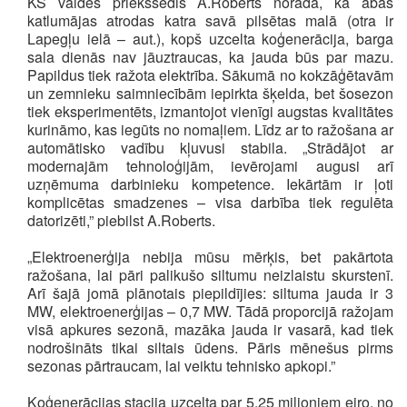
KS valdes priekšsēdis A.Roberts norāda, ka abas
katlumājas atrodas katra savā pilsētas malā (otra ir
Lapegļu ielā – aut.), kopš uzcelta koģenerācija, barga
sala dienās nav jāuztraucas, ka jauda būs par mazu.
Papildus tiek ražota elektrība. Sākumā no kokzāģētavām
un zemnieku saimniecībām iepirkta šķelda, bet šosezon
tiek eksperimentēts, izmantojot vienīgi augstas kvalitātes
kurināmo, kas iegūts no nomaļiem. Līdz ar to ražošana ar
automātisko vadību kļuvusi stabila. „Strādājot ar
modernajām tehnoloģijām, ievērojami augusi arī
uzņēmuma darbinieku kompetence. Iekārtām ir ļoti
komplicētas smadzenes – visa darbība tiek regulēta
datorizēti,” piebilst A.Roberts.
„Elektroenerģija nebija mūsu mērķis, bet pakārtota
ražošana, lai pāri palikušo siltumu neizlaistu skurstenī.
Arī šajā jomā plānotais piepildījies: siltuma jauda ir 3
MW, elektroenerģijas – 0,7 MW. Tādā proporcijā ražojam
visā apkures sezonā, mazāka jauda ir vasarā, kad tiek
nodrošināts tikai siltais ūdens. Pāris mēnešus pirms
sezonas pārtraucam, lai veiktu tehnisko apkopi.”
Koģenerācijas stacija uzcelta par 5,25 miljoniem eiro, no