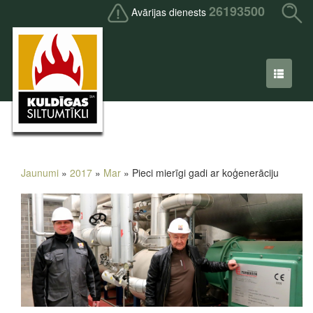
26193500
Avārijas dienests
Jaunumi
»
2017
»
Mar
» Pieci mierīgi gadi ar koģenerāciju