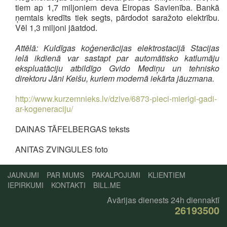
tiem ap 1,7 miljoniem deva Eiropas Savienība. Bankā
ņemtais kredīts tiek segts, pārdodot saražoto elektrību.
Vēl 1,3 miljoni jāatdod.
Attēlā: Kuldīgas koģenerācijas elektrostacijā Stacijas
ielā ikdienā var sastapt par automātisko katlumāju
ekspluatāciju atbildīgo Gvido Mediņu un tehnisko
direktoru Jāni Keišu, kuriem modernā iekārta jāuzmana.
http://www.kurzemnieks.lv/dzive/6873-pieci-mierigi-gadi-
ar-kogeneraciju/
DAINAS TĀFELBERGAS teksts
ANITAS ZVINGULES foto
JAUNUMI
PAR MUMS
PAKALPOJUMI
KLIENTIEM
IEPIRKUMI
KONTAKTI
BILL.ME
Avārijas dienests 24h diennaktī
26193500