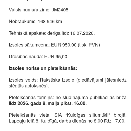
Valsts numura zīme: JM2405
Nobraukums: 168 546 km
Tehniskā apskate: derīga līdz 16.07.2026.
Izsoles sākumcena: EUR 950,00 (t.sk. PVN)
Drošības nauda: EUR 95,00
Izsoles norise un pieteikšanās:
Izsoles veids: Rakstiska izsole (piedāvājumi jāiesniedz
slēgtās aploksnēs).
Pieteikšanās termiņš: no sludinājuma publikācijas brīža
līdz 2026. gada 8. maija plkst. 16.00.
Pieteikšanās vieta: SIA “Kuldīgas siltumtīkli” birojā,
Lapegļu ielā 8, Kuldīgā, darba dienās no 8.00 līdz 17.00.