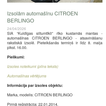
Izsolām automašīnu CITROEN
BERLINGO
24/04/2026
SIA “Kuldīgas siltumtīkli” rīko kustamās mantas -
automašīnas CITROEN BERLINGO - atsavināšanu
rakstiskā izsolē.
Pieteikšanās termiņš ir
līdz 8. maija
plkst. 16.00.
Pielikumi:
Izsoles noteikumi (pilns teksts)
Automašīnas vērtējums
Informācija par izsoles objektu:
Marka, modelis: CITROEN BERLINGO
Pirmā reģistrācija: 22.01.2014.