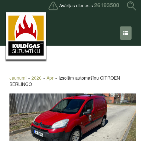
26193500
Avārijas dienests
Jaunumi
»
2026
»
Apr
» Izsolām automašīnu CITROEN
BERLINGO