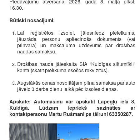
Piedāvājumu atvēršana: 2026. gada 8. maijā plkst.
16.30.
Būtiski nosacījumi:
Lai reģistrētos izsolei, jāiesniedz pieteikums,
jāuzrāda personu apliecinošs dokuments (vai
pilnvara) un maksājuma uzdevums par drošības
naudas samaksu.
Drošības nauda jāieskaita SIA “Kuldīgas siltumtīkli”
kontā (skatīt pielikumā esošos rekvizītus).
Augstākās cenas nosolītājam pilna samaksa par auto
jāveic 3 darba dienu laikā pēc izsoles dienas.
Apskate: Automašīnu var apskatīt Lapegļu ielā 8,
Kuldīgā. Lūdzam iepriekš sazināties ar
kontaktpersonu Martu Rušmani pa tālruni 63350287.