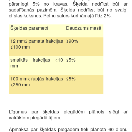
pārsniegt 5% no kravas. Šķelda nedrīkst būt ar
sadalīšanās pazīmēm. Šķelda nedrīkst būt no svaigi
cirstas koksnes. Pelnu saturs kurināmajā līdz 2%.
Šķeldas parametri
Daudzums masā
12 mm≤ pamata frakcijas
≥90%
≤100 mm
smalkās frakcijas <10
≤5%
mm
100 mm< rupjās frakcijas
≤5%
<350 mm
Līgumus par šķeldas piegādēm plānots slēgt ar
vairākiem piegādātājiem;
Apmaksa par šķeldas piegādēm tiek plānota 60 dienu