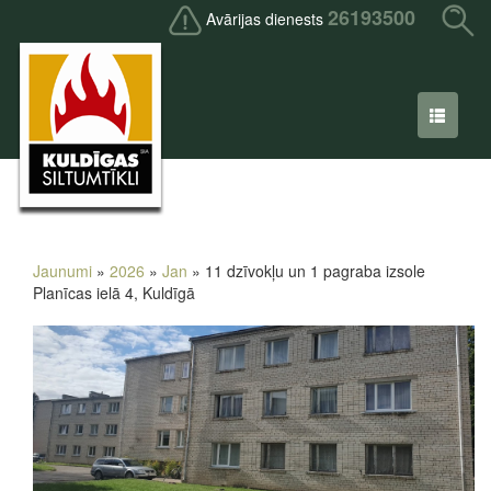
26193500
Avārijas dienests
Jaunumi
»
2026
»
Jan
» 11 dzīvokļu un 1 pagraba izsole
Planīcas ielā 4, Kuldīgā