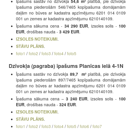
Īpašums sastāv no dzīvokļa
54,6 m²
platībā, pie dzīvokļa
īpašuma piederošām 546/7465 kopīpašuma domājamām
daļām no būves ar kadastra apzīmējumu 6201 014 0109
001 un zemes ar kadastra apzīmējumu 6210140109.
Īpašuma sākuma cena -
34 290 EUR
, izsoles solis -
100
EUR
, drošības nauda -
3 429 EUR
.
IZSOLES NOTEIKUMI
.
STĀVU PLĀNS
.
foto1
/
foto2
/
foto3
/
foto4
/
foto5
Dzīvokļa (pagraba) īpašums Planīcas ielā 4-1N
Īpašums sastāv no dzīvokļa
89,7 m²
platībā, pie dzīvokļa
īpašuma piederošām 897/7465 kopīpašuma domājamām
daļām no būves ar kadastra apzīmējumu 6201 014 0109
001 un zemes ar kadastra apzīmējumu 6210140109.
Īpašuma sākuma cena –
3 240 EUR
, izsoles solis -
100
EUR
, drošības nauda -
324 EUR
.
IZSOLES NOTEIKUMI
.
STĀVU PLĀNS
.
foto1
/
foto2
/
foto3
/
foto4
/
foto5
/
foto6
/
foto7