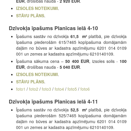
EUR
, drošības nauda -
2 920 EUR
.
IZSOLES NOTEIKUMI
.
STĀVU PLĀNS
.
Dzīvokļa īpašums Planīcas ielā 4-10
Īpašums sastāv no dzīvokļa
61,5 m²
platībā, pie dzīvokļa
īpašuma piederošām 615/7465 kopīpašuma domājamām
daļām no būves ar kadastra apzīmējumu 6201 014 0109
001 un zemes ar kadastra apzīmējumu 6210140109.
Īpašuma sākuma cena –
50 400 EUR
, izsoles solis -
100
EUR
, drošības nauda -
5 040 EUR
.
IZSOLES NOTEIKUMI
.
STĀVU PLĀNS
.
foto1
/
foto2
/
foto3
/
foto4
/
foto5
/
foto6
Dzīvokļa īpašums Planīcas ielā 4-11
Īpašums sastāv no dzīvokļa
52,5 m²
platībā, pie dzīvokļa
īpašuma piederošām 525/7465 kopīpašuma domājamām
daļām no būves ar kadastra apzīmējumu 6201 014 0109
001 un zemes ar kadastra apzīmējumu 6210140109.