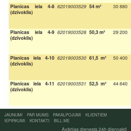
Planīcas iela 4-8
62019003529
54 m²
30 880
(dzīvoklis)
Planīcas iela 4-9
62019003528
50,3 m²
29 200
(dzīvoklis)
Planīcas iela 4-10
62019003530
61,5 m²
50 400
(dzīvoklis)
Planīcas iela 4-11
62019003531
52,5 m²
44 640
(dzīvoklis)
JAUNUMI
PAR MUMS
PAKALPOJUMI
KLIENTIEM
IEPIRKUMI
KONTAKTI
BILL.ME
Avārijas dienests 24h diennaktī