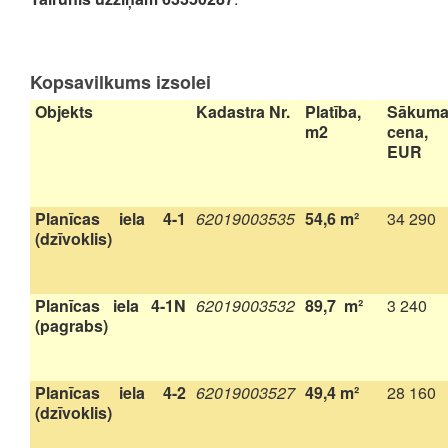
Kopsavilkums izsolei
Objekts
Kadastra Nr.
Platība,
Sākum
m2
cena,
EUR
Planīcas iela 4-1
62019003535
54,6 m²
34 290
(dzīvoklis)
Planīcas iela 4-1N
62019003532
89,7 m²
3 240
(pagrabs)
Planīcas iela 4-2
62019003527
49,4 m²
28 160
(dzīvoklis)