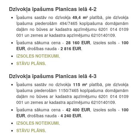
Dzīvokļa īpašums Planīcas ielā 4-2
Īpašums sastāv no dzīvokļa
49,4 m²
platībā, pie dzīvokļa
īpašuma piederošām 494/7465 kopīpašuma domājamām
daļām no būves ar kadastra apzīmējumu 6201 014 0109
001 un zemes ar kadastra apzīmējumu 6210140109.
Īpašuma sākuma cena -
28 160 EUR
, izsoles solis -
100
EUR
, drošības nauda -
2 816 EUR
.
IZSOLES NOTEIKUMI
.
STĀVU PLĀNS
.
Dzīvokļa īpašums Planīcas ielā 4-3
Īpašums sastāv no dzīvokļa
115 m²
platībā, pie dzīvokļa
īpašuma piederošām 1150/7465 kopīpašuma domājamām
daļām no būves ar kadastra apzīmējumu 6201 014 0109
001 un zemes ar kadastra apzīmējumu 6210140109.
Īpašuma sākuma cena -
42 400 EUR
, izsoles solis -
100
EUR
, drošības nauda -
4 240 EUR
.
IZSOLES NOTEIKUMI
.
STĀVU PLĀNS
.