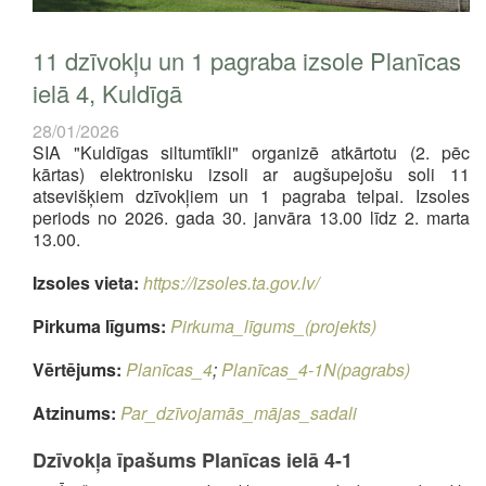
11 dzīvokļu un 1 pagraba izsole Planīcas
ielā 4, Kuldīgā
28/01/2026
SIA "Kuldīgas siltumtīkli" organizē atkārtotu (2. pēc
kārtas) elektronisku izsoli ar augšupejošu soli 11
atsevišķiem dzīvokļiem un 1 pagraba telpai. Izsoles
periods no 2026. gada 30. janvāra 13.00 līdz 2. marta
13.00.
Izsoles vieta:
https://izsoles.ta.gov.lv/
Pirkuma līgums:
Pirkuma_līgums_(projekts)
Vērtējums:
Planīcas_4
;
Planīcas_4-1N(pagrabs)
Atzinums:
Par_dzīvojamās_mājas_sadali
Dzīvokļa īpašums Planīcas ielā 4-1