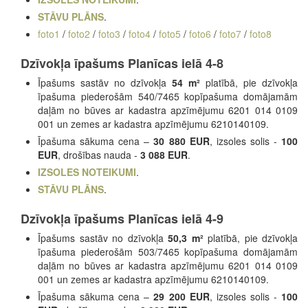
STĀVU PLĀNS
.
foto1
/
foto2
/
foto3
/
foto4
/
foto5
/
foto6
/
foto7
/
foto8
Dzīvokļa īpašums Planīcas ielā 4-8
Īpašums sastāv no dzīvokļa
54 m²
platībā, pie dzīvokļa
īpašuma piederošām 540/7465 kopīpašuma domājamām
daļām no būves ar kadastra apzīmējumu 6201 014 0109
001 un zemes ar kadastra apzīmējumu 6210140109.
Īpašuma sākuma cena –
30 880 EUR
, izsoles solis -
100
EUR
, drošības nauda -
3 088 EUR
.
IZSOLES NOTEIKUMI
.
STĀVU PLĀNS
.
Dzīvokļa īpašums Planīcas ielā 4-9
Īpašums sastāv no dzīvokļa
50,3 m²
platībā, pie dzīvokļa
īpašuma piederošām 503/7465 kopīpašuma domājamām
daļām no būves ar kadastra apzīmējumu 6201 014 0109
001 un zemes ar kadastra apzīmējumu 6210140109.
Īpašuma sākuma cena –
29 200 EUR
, izsoles solis -
100