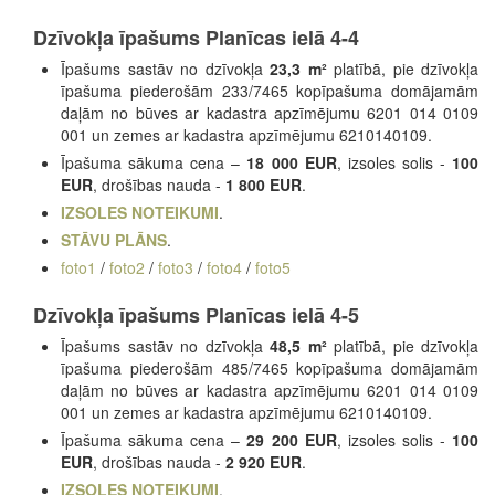
Dzīvokļa īpašums Planīcas ielā 4-4
Īpašums sastāv no dzīvokļa
23,3 m²
platībā, pie dzīvokļa
īpašuma piederošām 233/7465 kopīpašuma domājamām
daļām no būves ar kadastra apzīmējumu 6201 014 0109
001 un zemes ar kadastra apzīmējumu 6210140109.
Īpašuma sākuma cena –
18 000 EUR
, izsoles solis -
100
EUR
, drošības nauda -
1 800 EUR
.
IZSOLES NOTEIKUMI
.
STĀVU PLĀNS
.
foto1
/
foto2
/
foto3
/
foto4
/
foto5
Dzīvokļa īpašums Planīcas ielā 4-5
Īpašums sastāv no dzīvokļa
48,5 m²
platībā, pie dzīvokļa
īpašuma piederošām 485/7465 kopīpašuma domājamām
daļām no būves ar kadastra apzīmējumu 6201 014 0109
001 un zemes ar kadastra apzīmējumu 6210140109.
Īpašuma sākuma cena –
29 200 EUR
, izsoles solis -
100
EUR
, drošības nauda -
2 920 EUR
.
IZSOLES NOTEIKUMI
.