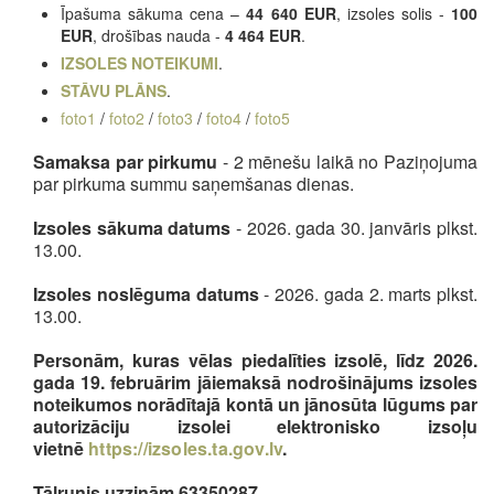
Īpašuma sākuma cena –
44 640 EUR
, izsoles solis -
100
EUR
, drošības nauda -
4 464 EUR
.
IZSOLES NOTEIKUMI
.
STĀVU PLĀNS
.
foto1
/
foto2
/
foto3
/
foto4
/
foto5
Samaksa par pirkumu
- 2 mēnešu laikā no Paziņojuma
par pirkuma summu saņemšanas dienas.
Izsoles sākuma datums
- 2026. gada 30. janvāris plkst.
13.00.
Izsoles noslēguma datums
- 2026. gada 2. marts plkst.
13.00.
Personām, kuras vēlas piedalīties izsolē, līdz 2026.
gada 19. februārim jāiemaksā nodrošinājums izsoles
noteikumos norādītajā kontā un jānosūta lūgums par
autorizāciju izsolei elektronisko izsoļu
vietnē
https://izsoles.ta.gov.lv
.
Tālrunis uzziņām 63350287
.