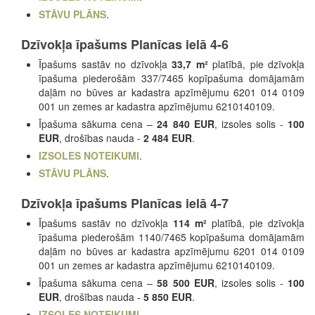
STĀVU PLĀNS
.
Dzīvokļa īpašums Planīcas ielā 4-6
Īpašums sastāv no dzīvokļa
33,7 m²
platībā, pie dzīvokļa
īpašuma piederošām 337/7465 kopīpašuma domājamām
daļām no būves ar kadastra apzīmējumu 6201 014 0109
001 un zemes ar kadastra apzīmējumu 6210140109.
Īpašuma sākuma cena –
24 840 EUR
, izsoles solis -
100
EUR
, drošības nauda -
2 484 EUR
.
IZSOLES NOTEIKUMI
.
STĀVU PLĀNS
.
Dzīvokļa īpašums Planīcas ielā 4-7
Īpašums sastāv no dzīvokļa
114 m²
platībā, pie dzīvokļa
īpašuma piederošām 1140/7465 kopīpašuma domājamām
daļām no būves ar kadastra apzīmējumu 6201 014 0109
001 un zemes ar kadastra apzīmējumu 6210140109.
Īpašuma sākuma cena –
58 500 EUR
, izsoles solis -
100
EUR
, drošības nauda -
5 850 EUR
.
IZSOLES NOTEIKUMI
.